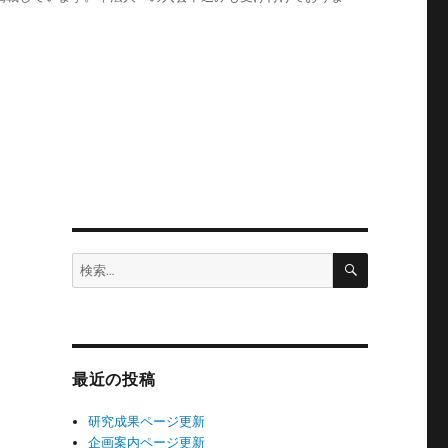
検
検
索
索:
最近の投稿
研究成果ページ更新
企画案内ページ更新