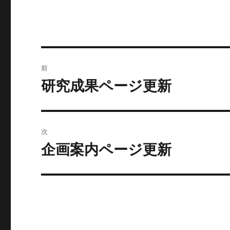
日:
投
前
稿
研究成果ページ更新
前
の
ナ
投
ビ
稿:
次
ゲ
企画案内ページ更新
次
の
ー
投
シ
稿:
ョ