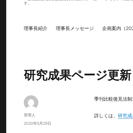
す。
理事長紹介
理事長メッセージ
企画案内（20
研究成果ページ更新
季刊比較後見法制
投
管理人
詳しくは、
研究成
稿
投
2020年5月29日
者
稿